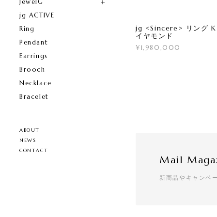
JewelG
jg ACTIVE
jg <Sincere> リング 
Ring
イヤモンド
Pendant
¥1,980,000
Earrings
Brooch
Necklace
Bracelet
ABOUT
NEWS
CONTACT
Mail Maga
新商品やキャンペ