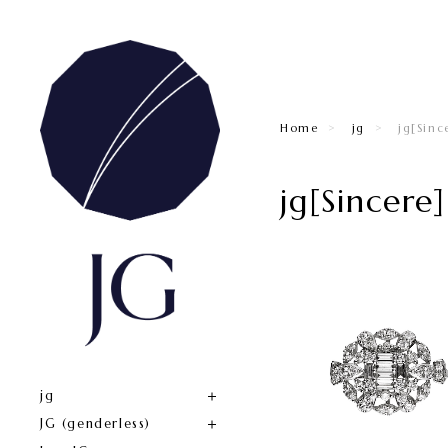
Home
jg
jg[Sinc
jg[Sincere]
jg
JG (genderless)