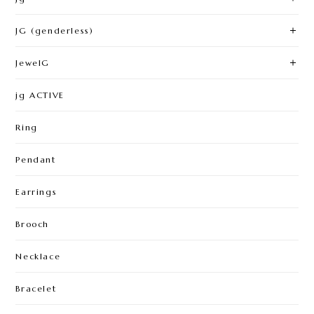
JG (genderless)
JewelG
jg ACTIVE
Ring
Pendant
Earrings
Brooch
Necklace
Bracelet