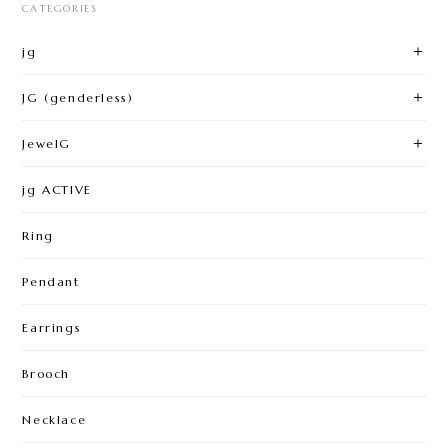
CATEGORIES
jg
JG (genderless)
JewelG
jg ACTIVE
Ring
Pendant
Earrings
Brooch
Necklace