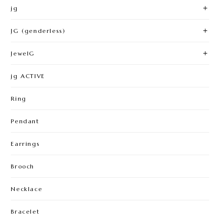
jg
JG (genderless)
JewelG
jg ACTIVE
Ring
Pendant
Earrings
Brooch
Necklace
Bracelet