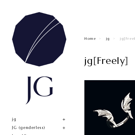
Home
jg
jg[Free
jg[Freely]
jg
JG (genderless)