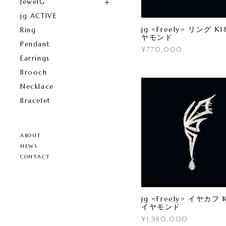
JewelG
jg ACTIVE
jg <Freely> リング K
Ring
ヤモンド
Pendant
¥770,000
Earrings
Brooch
Necklace
Bracelet
ABOUT
NEWS
CONTACT
jg <Freely> イヤカフ 
イヤモンド
¥1,980,000