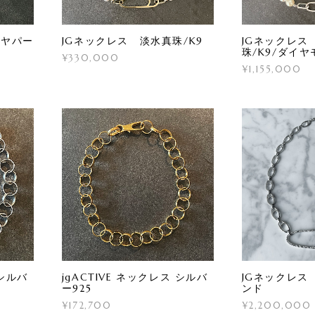
コヤパー
JGネックレス 淡水真珠/K9
JGネックレス
珠/K9/ダイ
¥330,000
¥1,155,000
 シルバ
jgACTIVE ネックレス シルバ
JGネックレス
ー925
ンド
¥172,700
¥2,200,000