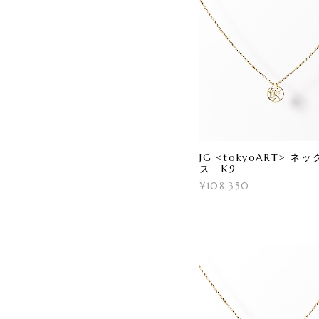
JG <tokyoART> ネ
ス K9
¥108,350