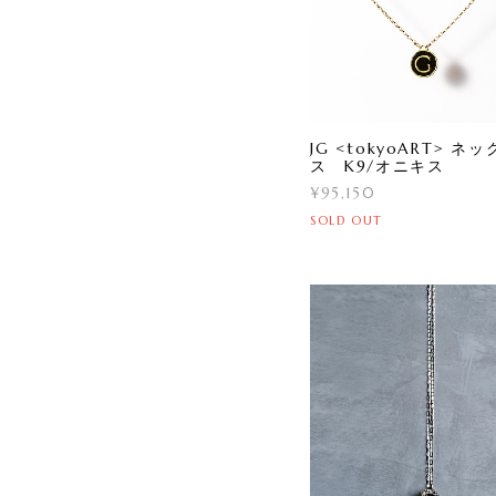
JG <tokyoART> ネ
ス K9/オニキス
¥95,150
SOLD OUT