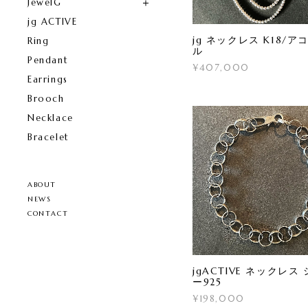
JewelG
jg ACTIVE
jg ネックレス K18/ア
Ring
ル
Pendant
¥407,000
Earrings
Brooch
Necklace
Bracelet
ABOUT
NEWS
CONTACT
jgACTIVE ネックレス
ー925
¥198,000