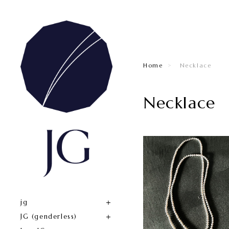
Home
Necklace
Necklace
jg
JG (genderless)