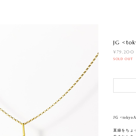
JG <t
¥79,200
SOLD OUT
JG <tok
直線をちょ