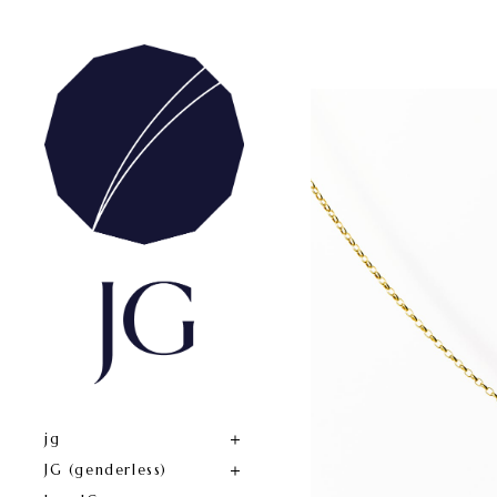
jg
JG (genderless)