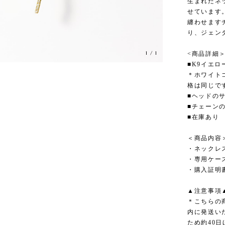
生まれたネ
せています
纏わせます
り、ジェン
1
/
1
<商品詳細
■K9イエロ
＊ホワイト
格は同じで
■ヘッドのサイ
■チェーンの
■在庫あり
＜商品内容
・ネックレ
・専用ケー
・購入証明
▲注意事項
＊こちらの
内に発送い
ため約40