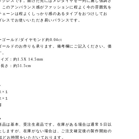
ックレスです。曲げた先にはメレダイヤを一列に施し強調さ
。このアンバランス感がファッションに程よく今の雰囲気を
チェーンは程よくしっかり感のあるタイプをおつけしてお
ダレスでお使いいただき易いバランスです。
＞
ーゴールド/ダイヤモンド約0.04ct
ゴールドのお作りも承ります。備考欄にご記入ください。価
す。
ズ：約1.5X 14.5mm
長さ：約51.5cm
＞
ス×１
ス×１
書
▲
商品は基本、受注生産品です。在庫がある場合は通常５日以
たしますが、在庫がない場合は、ご注文確定後の製作開始の
日ほどお時間をいただいております。