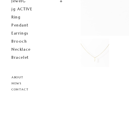
JewelG
jg ACTIVE
Ring
Pendant
Earrings
Brooch
Necklace
Bracelet
ABOUT
NEWS
CONTACT