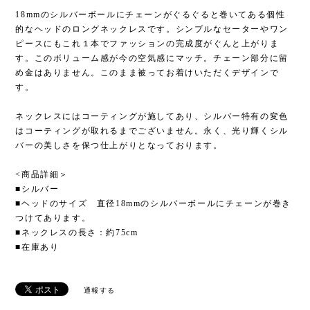
18mmのシルバーボールにチェーンがぐるぐると巻いてある個性
的なヘッドのロングネックレスです。シンプルなセーターやワン
ピースにもこれ１本でファッションの完成度がぐんと上がりま
す。このボリューム感が今の空気感にマッチ。チェーン部分に留
め金はありません。このまま被ってお着けいただくデザインで
す。
ネックレスにはコーティングが施してあり、シルバー特有の変色
はコーティングが取れるまでございません。永く、光り輝くシル
バーの美しさを保つ仕上がりとなっております。
<商品詳細＞
■シルバー
■ヘッドのサイズ 直径18mmのシルバーボールにチェーンが巻き
つけてあります。
■ネックレスの長さ：約75cm
■在庫あり
通報する