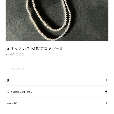
jg ネックレス K18/アコヤパール
¥407,000
CATEGORIES
jg
JG (genderless)
JewelG