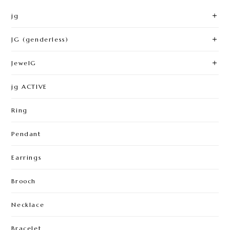
jg
JG (genderless)
JewelG
jg ACTIVE
Ring
Pendant
Earrings
Brooch
Necklace
Bracelet