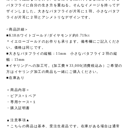
バタフライに自分の生き方を重ねる。そんなイメージを持ってデ
ザインしました。大きなバタフライが片耳に１羽。小さなバタフ
ライが片耳に２羽とアシメトリなデザインです。
<商品詳細＞
■K18ホワイトゴールド/ダイヤモンド約0.719ct
＊イエローゴールドのお作りも承ります。備考欄にご記入くださ
い。価格は同じです。
■大きなバタフライの縦幅：11mm 小さなバタフライ２羽の縦
幅：15mm
■イヤリングへの加工可。(加工費￥33,000(消費税込み）ご希望の
方はイヤリング加工の商品も一緒にご購入ください。
■在庫あり
＜商品内容＞
・ピアス×１ペア
・専用ケース×１
・購入証明書
▲注意事項▲
＊こちらの商品は基本、受注生産品です。在庫がある場合は通常