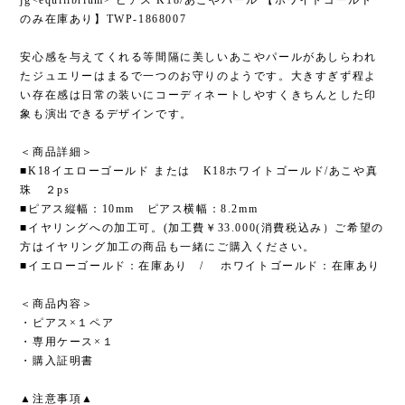
のみ在庫あり】TWP-1868007
安心感を与えてくれる等間隔に美しいあこやパールがあしらわれ
たジュエリーはまるで一つのお守りのようです。大きすぎず程よ
い存在感は日常の装いにコーディネートしやすくきちんとした印
象も演出できるデザインです。
＜商品詳細＞
■K18イエローゴールド または K18ホワイトゴールド/あこや真
珠 ２ps
■ピアス縦幅：10mm ピアス横幅：8.2mm
■イヤリングへの加工可。(加工費￥33.000(消費税込み）ご希望の
方はイヤリング加工の商品も一緒にご購入ください。
■イエローゴールド：在庫あり / ホワイトゴールド：在庫あり
＜商品内容＞
・ピアス×１ペア
・専用ケース×１
・購入証明書
▲注意事項▲