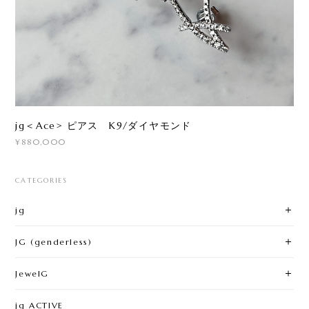
jg＜Ace> ピアス K9/ダイヤモンド
¥880,000
CATEGORIES
jg
JG (genderless)
JewelG
jg ACTIVE