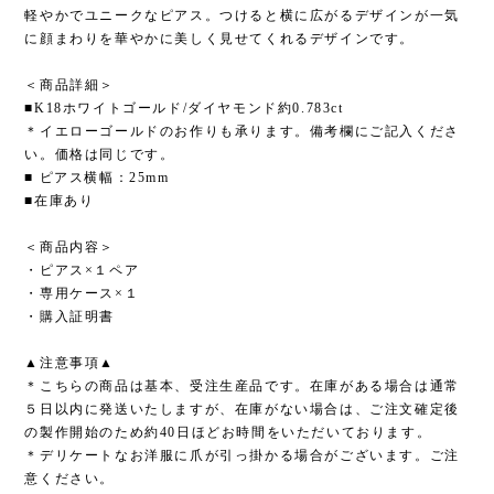
軽やかでユニークなピアス。つけると横に広がるデザインが一気
に顔まわりを華やかに美しく見せてくれるデザインです。
＜商品詳細＞
■K18ホワイトゴールド/ダイヤモンド約0.783ct
＊イエローゴールドのお作りも承ります。備考欄にご記入くださ
い。価格は同じです。
■ ピアス横幅：25mm
■在庫あり
＜商品内容＞
・ピアス×１ペア
・専用ケース×１
・購入証明書
▲注意事項▲
＊こちらの商品は基本、受注生産品です。在庫がある場合は通常
５日以内に発送いたしますが、在庫がない場合は、ご注文確定後
の製作開始のため約40日ほどお時間をいただいております。
＊デリケートなお洋服に爪が引っ掛かる場合がございます。ご注
意ください。