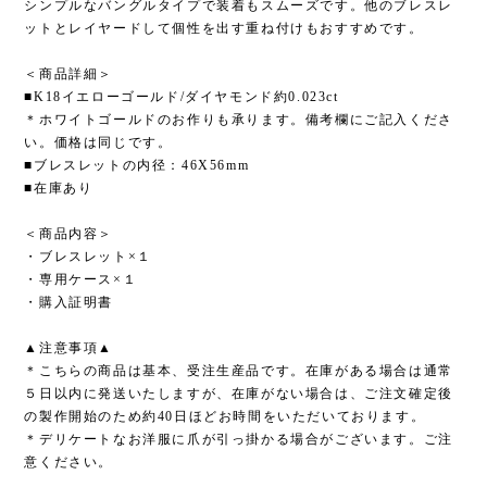
シンプルなバングルタイプで装着もスムーズです。他のブレスレ
ットとレイヤードして個性を出す重ね付けもおすすめです。
＜商品詳細＞
■K18イエローゴールド/ダイヤモンド約0.023ct
＊ホワイトゴールドのお作りも承ります。備考欄にご記入くださ
い。価格は同じです。
■ブレスレットの内径：46X56mm
■在庫あり
＜商品内容＞
・ブレスレット×１
・専用ケース×１
・購入証明書
▲注意事項▲
＊こちらの商品は基本、受注生産品です。在庫がある場合は通常
５日以内に発送いたしますが、在庫がない場合は、ご注文確定後
の製作開始のため約40日ほどお時間をいただいております。
＊デリケートなお洋服に爪が引っ掛かる場合がございます。ご注
意ください。