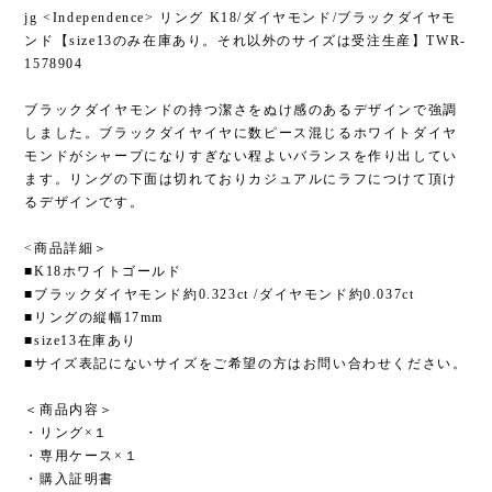
jg <Independence> リング K18/ダイヤモンド/ブラックダイヤモ
ンド【size13のみ在庫あり。それ以外のサイズは受注生産】TWR-
1578904
ブラックダイヤモンドの持つ潔さをぬけ感のあるデザインで強調
しました。ブラックダイヤイヤに数ピース混じるホワイトダイヤ
モンドがシャープになりすぎない程よいバランスを作り出してい
ます。リングの下面は切れておりカジュアルにラフにつけて頂け
るデザインです。
<商品詳細＞
■K18ホワイトゴールド
■ブラックダイヤモンド約0.323ct /ダイヤモンド約0.037ct
■リングの縦幅17mm
■size13在庫あり
■サイズ表記にないサイズをご希望の方はお問い合わせください。
＜商品内容＞
・リング×１
・専用ケース×１
・購入証明書