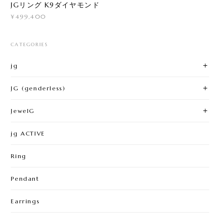
JGリング K9ダイヤモンド
¥499,400
CATEGORIES
jg
JG (genderless)
JewelG
jg ACTIVE
Ring
Pendant
Earrings