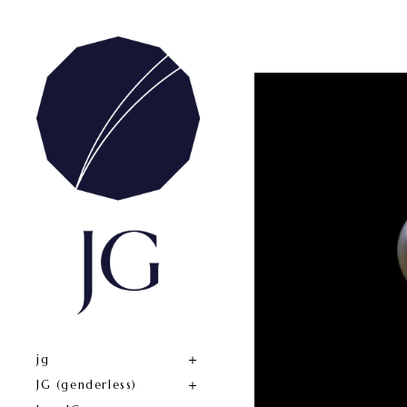
jg
JG (genderless)