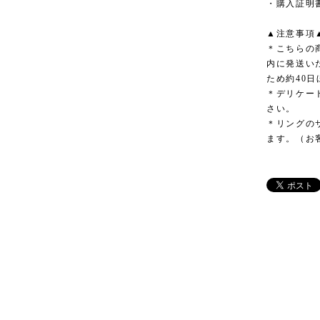
・購入証明
▲注意事項
＊こちらの
内に発送い
ため約40
＊デリケー
さい。
＊リングの
ます。（お