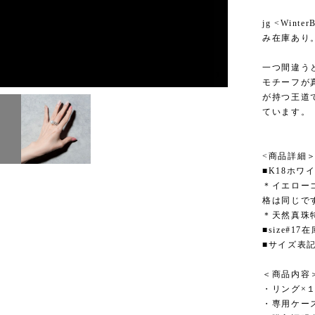
jg <Wint
み在庫あり。
一つ間違う
3
/
3
モチーフが
が持つ王道
ています。
<商品詳細
■K18ホワイ
＊イエロー
格は同じで
＊天然真珠
■size#17
■サイズ表
＜商品内容
・リング×
・専用ケー