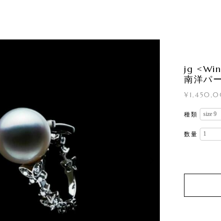
jg <Wi
南洋パ
¥1,450,
種類
数量