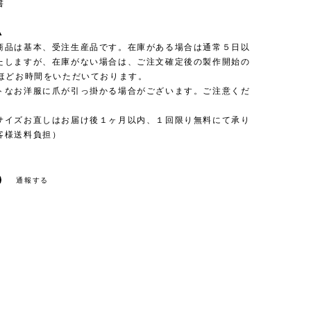
書
▲
商品は基本、受注生産品です。在庫がある場合は通常５日以
たしますが、在庫がない場合は、ご注文確定後の製作開始の
日ほどお時間をいただいております。
トなお洋服に爪が引っ掛かる場合がございます。ご注意くだ
サイズお直しはお届け後１ヶ月以内、１回限り無料にて承り
客様送料負担）
通報する