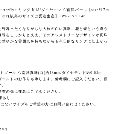
erButterfly> リング K18/ダイヤモンド/南洋パール【size#17の
それ以外のサイズは受注生産】TWR-1550146
と野暮ったくなりがちな大粒の白い真珠。花と蝶という違う
真珠をしっかりと支え、そのアシメトリーなデザインが真珠
で華やかな雰囲気を持ちながらも今日的なリングに仕上がっ
＞
トゴールド/南洋真珠(白)約13mm/ダイヤモンド約0.65ct
ゴールドのお作りも承ります。備考欄にご記入ください。価
す。
特有の傷は窪みはご了承ください。
在庫あり
記にないサイズをご希望の方はお問い合わせください。
＞
１
ス×１