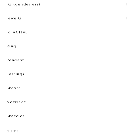
JG (genderless)
JewelG
jg ACTIVE
Ring
Pendant
Earrings
Brooch
Necklace
Bracelet
GUIDE