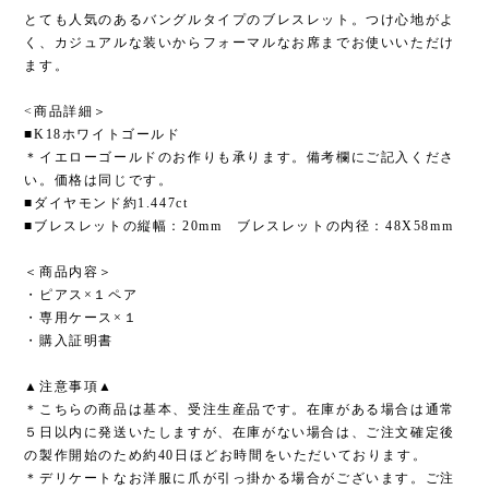
とても人気のあるバングルタイプのブレスレット。つけ心地がよ
く、カジュアルな装いからフォーマルなお席までお使いいただけ
ます。
<商品詳細＞
■K18ホワイトゴールド
＊イエローゴールドのお作りも承ります。備考欄にご記入くださ
い。価格は同じです。
■ダイヤモンド約1.447ct
■ブレスレットの縦幅：20mm ブレスレットの内径：48X58mm
＜商品内容＞
・ピアス×１ペア
・専用ケース×１
・購入証明書
▲注意事項▲
＊こちらの商品は基本、受注生産品です。在庫がある場合は通常
５日以内に発送いたしますが、在庫がない場合は、ご注文確定後
の製作開始のため約40日ほどお時間をいただいております。
＊デリケートなお洋服に爪が引っ掛かる場合がございます。ご注