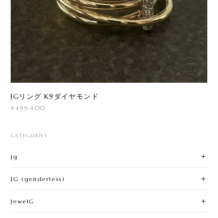
JGリング K9ダイヤモンド
¥499,400
CATEGORIES
jg
JG (genderless)
JewelG