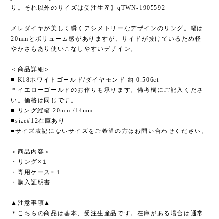
り。それ以外のサイズは受注生産】qTWN-1905592
メレダイヤが美しく瞬くアシメトリーなデザインのリング。幅は
20mmとボリューム感がありますが、サイドが抜けているため軽
やかさもあり使いこなしやすいデザイン。
＜商品詳細＞
■ K18ホワイトゴールド/ダイヤモンド 約 0.506ct
＊イエローゴールドのお作りも承ります。備考欄にご記入くださ
い。価格は同じです。
■ リング縦幅:20mm /14mm
■size#12在庫あり
■サイズ表記にないサイズをご希望の方はお問い合わせください。
＜商品内容＞
・リング×１
・専用ケース×１
・購入証明書
▲注意事項▲
＊こちらの商品は基本、受注生産品です。在庫がある場合は通常