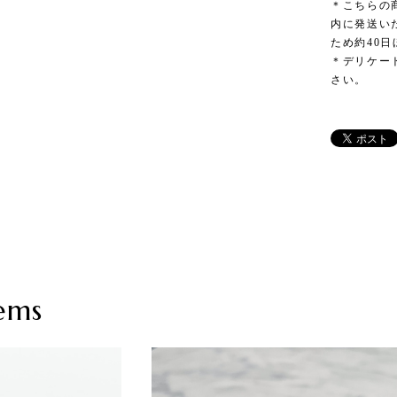
＊こちらの
内に発送い
ため約40
＊デリケー
さい。
ems