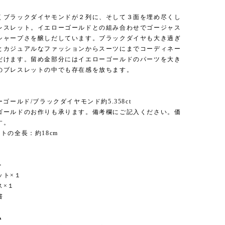
くブラックダイヤモンドが２列に、そして３面を埋め尽くし
レスレット。イエローゴールドとの組み合わせでゴージャス
シャープさを醸しだしています。ブラックダイヤも大き過ぎ
とカジュアルなファッションからスーツにまでコーディネー
だけます。留め金部分にはイエローゴールドのパーツを大き
のブレスレットの中でも存在感を放ちます。
＞
ーゴールド/ブラックダイヤモンド約5.358ct
ゴールドのお作りも承ります。備考欄にご記入ください。価
す。
トの全長：約18cm
。
＞
ット×１
ス×１
書
▲