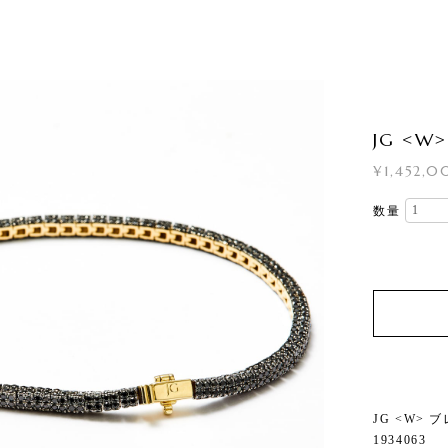
JG <
¥1,452,
数量
JG <W>
1934063