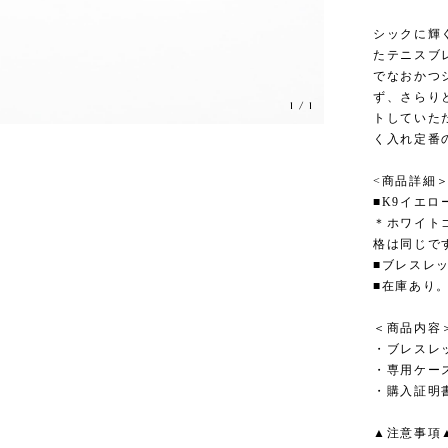
シックに輝
たテニスブ
でなおかつ
ず、さらり
1
/
1
トしていた
く入れ定番
<商品詳細
■K9イエロ
＊ホワイト
格は同じで
■ブレスレッ
■在庫あり
＜商品内容
・ブレスレ
・専用ケー
・購入証明
▲注意事項