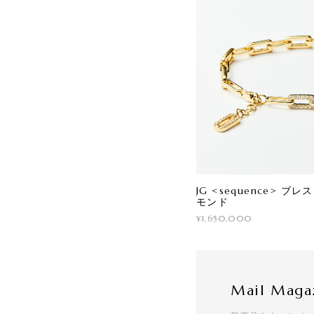
JG <sequence> ブ
モンド
¥1,650,000
Mail Maga