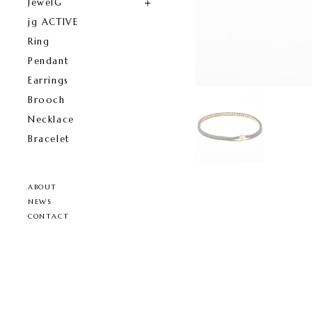
JewelG
jg ACTIVE
Ring
Pendant
Earrings
Brooch
Necklace
Bracelet
ABOUT
NEWS
CONTACT