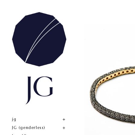
jg
JG (genderless)