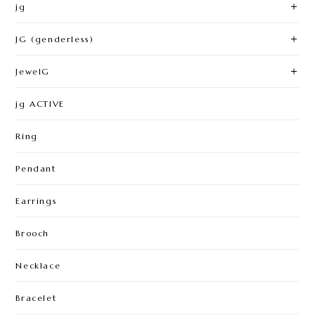
jg
JG (genderless)
JewelG
jg ACTIVE
Ring
Pendant
Earrings
Brooch
Necklace
Bracelet