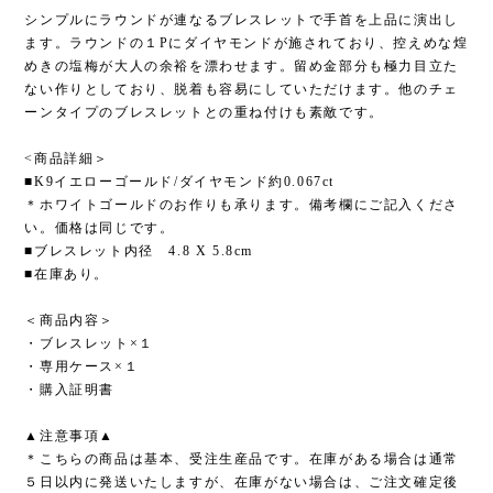
シンプルにラウンドが連なるブレスレットで手首を上品に演出し
ます。ラウンドの１Pにダイヤモンドが施されており、控えめな煌
めきの塩梅が大人の余裕を漂わせます。留め金部分も極力目立た
ない作りとしており、脱着も容易にしていただけます。他のチェ
ーンタイプのブレスレットとの重ね付けも素敵です。
<商品詳細＞
■K9イエローゴールド/ダイヤモンド約0.067ct
＊ホワイトゴールドのお作りも承ります。備考欄にご記入くださ
い。価格は同じです。
■ブレスレット内径 4.8 X 5.8cm
■在庫あり。
＜商品内容＞
・ブレスレット×１
・専用ケース×１
・購入証明書
▲注意事項▲
＊こちらの商品は基本、受注生産品です。在庫がある場合は通常
５日以内に発送いたしますが、在庫がない場合は、ご注文確定後