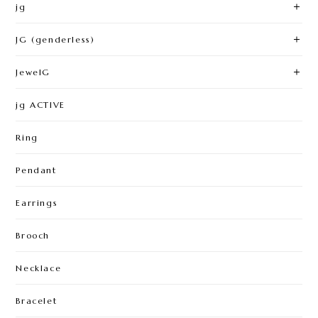
jg
JG (genderless)
JewelG
jg ACTIVE
Ring
Pendant
Earrings
Brooch
Necklace
Bracelet