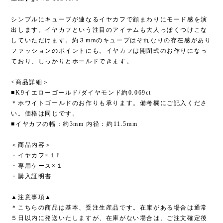
シンプルにキューブが連なるイヤカフで顔まわりにモード感を演
出します。イヤカフという注目のアイテムも大人っぽくつけこな
していただけます。約３mmのキューブはそれなりの存在感があり
ファッションのポイントにも。イヤカフは開閉式のお作りになっ
ており、しっかりとホールドできます。
<商品詳細＞
■K9イエローゴールド/ダイヤモンド約0.069ct
＊ホワイトゴールドのお作りも承ります。備考欄にご記入くださ
い。価格は同じです。
■イヤカフの幅：約3mm 内径：約11.5mm
＜商品内容＞
・イヤカフ×１P
・専用ケース×１
・購入証明書
▲注意事項▲
＊こちらの商品は基本、受注生産品です。在庫がある場合は通常
５日以内に発送いたしますが、在庫がない場合は、ご注文確定後