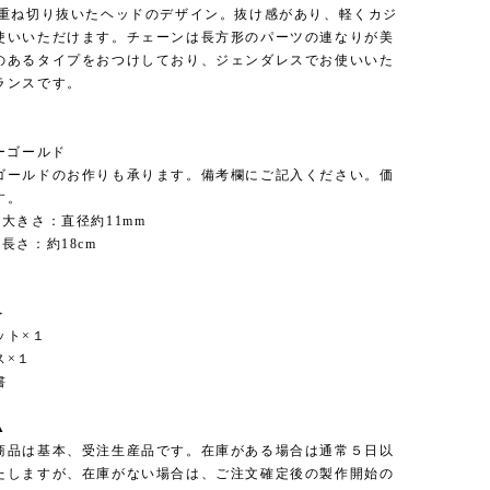
を重ね切り抜いたヘッドのデザイン。抜け感があり、軽くカジ
使いいただけます。チェーンは長方形のパーツの連なりが美
のあるタイプをおつけしており、ジェンダレスでお使いいた
ランスです。
＞
ーゴールド
ゴールドのお作りも承ります。備考欄にご記入ください。価
す。
大きさ：直径約11mm
長さ：約18cm
＞
ット×１
ス×１
書
▲
商品は基本、受注生産品です。在庫がある場合は通常５日以
たしますが、在庫がない場合は、ご注文確定後の製作開始の