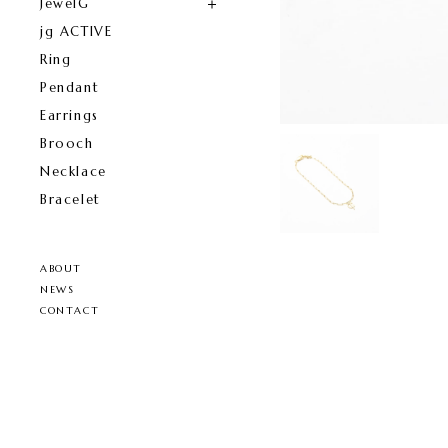
JewelG
jg ACTIVE
Ring
Pendant
Earrings
Brooch
Necklace
Bracelet
ABOUT
NEWS
CONTACT