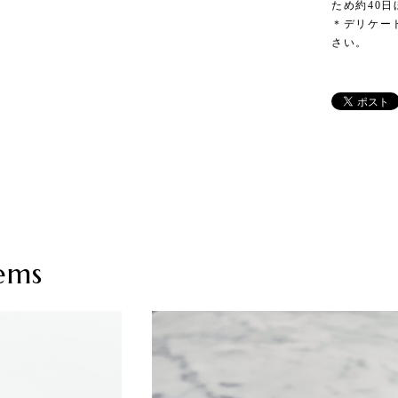
ため約40
＊デリケー
さい。
ems