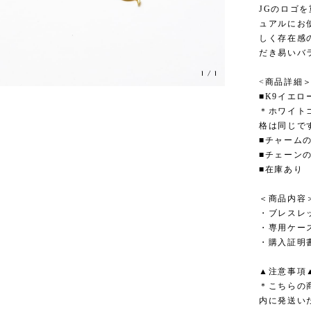
JGのロゴ
ュアルにお
しく存在感
だき易いバ
1
/
1
<商品詳細
■K9イエロ
＊ホワイト
格は同じで
■チャームの
■チェーンの
■在庫あり
＜商品内容
・ブレスレ
・専用ケー
・購入証明
▲注意事項
＊こちらの
内に発送い