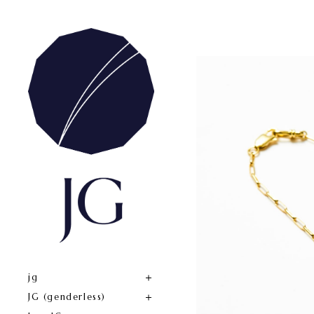
jg
JG (genderless)