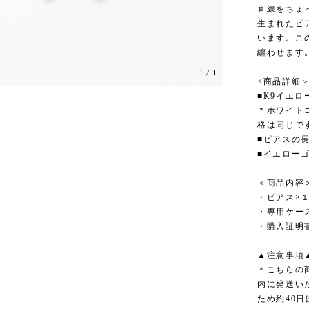
直線をちょ
生まれたピ
います。こ
纏わせます
1
/
1
<商品詳細
■K9イエロ
＊ホワイト
格は同じで
■ピアスの長
■イエロー
＜商品内容
・ピアス×１
・専用ケー
・購入証明
▲注意事項
＊こちらの
内に発送い
ため約40