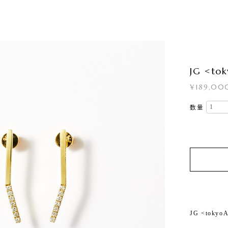
JG <t
¥189,00
数量
JG <toky