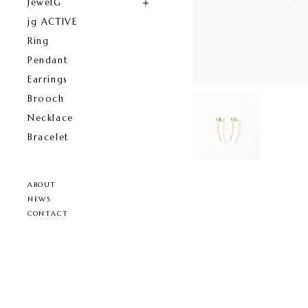
JewelG
jg ACTIVE
Ring
Pendant
Earrings
Brooch
Necklace
Bracelet
ABOUT
NEWS
CONTACT