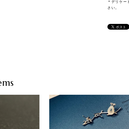
＊デリケー
さい。
ems