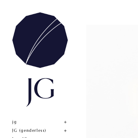
jg
JG (genderless)