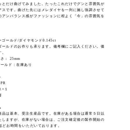
っとだけ曲げてみました。たったこれだけでグンと雰囲気が
アスです。曲げた先にはメレダイヤを一列に施し強調させて
のアンバランス感がファッションに程よく「今」の雰囲気を
。
＞
ーゴールド/ダイヤモンド0.145ct
ゴールドのお作りも承ります。備考欄にご記入ください。価
す。
さ： 25mm
ゴールド：在庫あり
＞
PR
ス×１
書
▲
商品は基本、受注生産品です。在庫がある場合は通常５日以
たしますが、在庫がない場合は、ご注文確定後の製作開始の
日ほどお時間をいただいております。