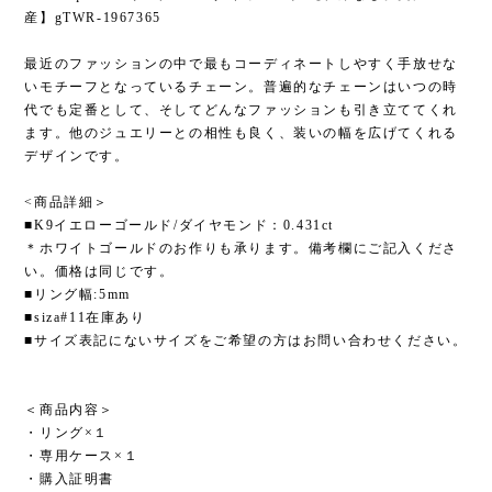
産】gTWR-1967365
最近のファッションの中で最もコーディネートしやすく手放せな
いモチーフとなっているチェーン。普遍的なチェーンはいつの時
代でも定番として、そしてどんなファッションも引き立ててくれ
ます。他のジュエリーとの相性も良く、装いの幅を広げてくれる
デザインです。
<商品詳細＞
■K9イエローゴールド/ダイヤモンド：0.431ct
＊ホワイトゴールドのお作りも承ります。備考欄にご記入くださ
い。価格は同じです。
■リング幅:5mm
■siza#11在庫あり
■サイズ表記にないサイズをご希望の方はお問い合わせください。
＜商品内容＞
・リング×１
・専用ケース×１
・購入証明書