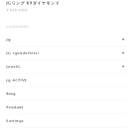
JGリング K9ダイヤモンド
¥499,400
CATEGORIES
jg
JG (genderless)
JewelG
jg ACTIVE
Ring
Pendant
Earrings