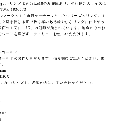
ecagon>リング K9【size18のみ在庫あり。それ以外のサイズは
WR-1936673
ボルマークの１２角形をモチーフとしたシリーズのリング。１
ち２辺を開ける事で抜け感のある軽やかなリングに仕上がっ
表面の１辺に「JG」の刻印が施されています。地金のみのお
でシーンを選ばずにデイリーにお使いいただけます。
＞
ーゴールド
ゴールドのお作りも承ります。備考欄にご記入ください。価
す。
2mm
在庫あり
記にないサイズをご希望の方はお問い合わせください。
＞
１
ス×１
書