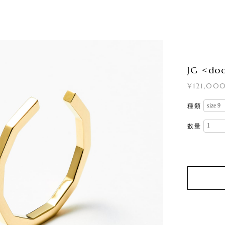
JG <d
¥121,00
種類
数量