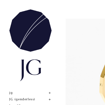
jg
JG (genderless)