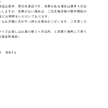
▲
商品は基本、受注生産品です。在庫がある場合は通常５日以
たしますが、在庫がない場合は、ご注文確定後の製作開始の
日ほどお時間をいただいております。
トなお洋服に爪が引っ掛かる場合がございます。ご注意くだ
サイズお直しはお届け後１ヶ月以内、１回限り無料にて承り
客様送料負担）
通報する