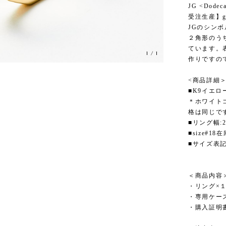
JG <Dod
受注生産】gT
JGのシン
２角形のう
ています。
1
/
1
作りですの
<商品詳細
■K9イエロ
＊ホワイト
格は同じで
■リング幅:
■size#18
■サイズ表
＜商品内容
・リング×
・専用ケー
・購入証明