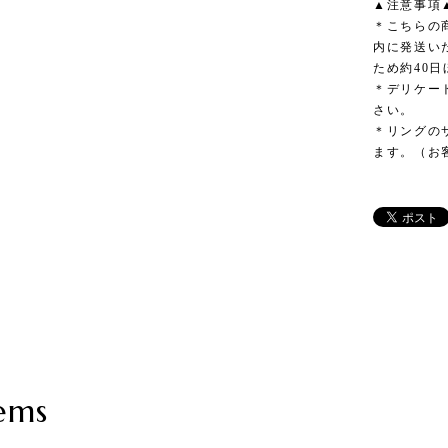
▲注意事項
＊こちらの
内に発送い
ため約40
＊デリケー
さい。
＊リングの
ます。（お
ems