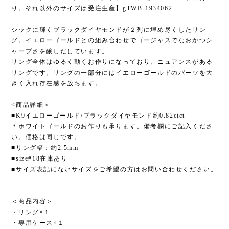
り。それ以外のサイズは受注生産】gTWB-1934062
シックに輝くブラックダイヤモンドが２列に埋め尽くしたリン
グ。イエローゴールドとの組み合わせでゴージャスでなおかつシ
ャープさを醸しだしています。
リング全体はゆるく動くお作りになっており、ニュアンスがある
リングです。リングの一部分にはイエローゴールドのパーツを大
きく入れ存在感を放ちます。
<商品詳細＞
■K9イエローゴールド/ブラックダイヤモンド約0.82ctct
＊ホワイトゴールドのお作りも承ります。備考欄にご記入くださ
い。価格は同じです。
■リング幅：約2.5mm
■size#18在庫あり
■サイズ表記にないサイズをご希望の方はお問い合わせください。
＜商品内容＞
・リング×１
・専用ケース×１