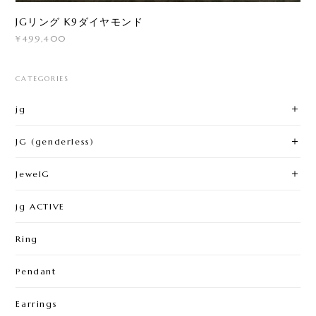
JGリング K9ダイヤモンド
¥499,400
CATEGORIES
jg
JG (genderless)
JewelG
jg ACTIVE
Ring
Pendant
Earrings