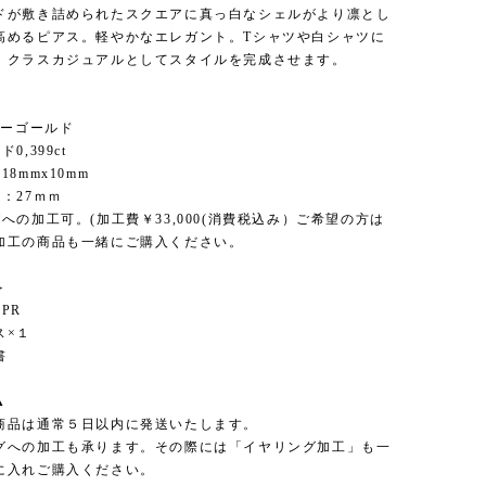
ドが敷き詰められたスクエアに真っ白なシェルがより凛とし
高めるピアス。軽やかなエレガント。Tシャツや白シャツに
。クラスカジュアルとしてスタイルを完成させます。
＞
エローゴールド
0,399ct
18mmx10mm
：27ｍｍ
への加工可。(加工費￥33,000(消費税込み）ご希望の方は
加工の商品も一緒にご購入ください。
＞
PR
ス×１
書
▲
商品は通常５日以内に発送いたします。
グへの加工も承ります。その際には「イヤリング加工」も一
に入れご購入ください。