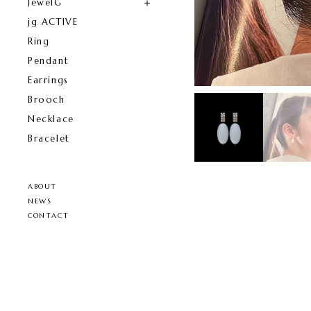
JewelG
jg ACTIVE
Ring
Pendant
Earrings
Brooch
Necklace
Bracelet
ABOUT
NEWS
CONTACT