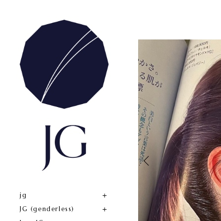
jg
JG (genderless)