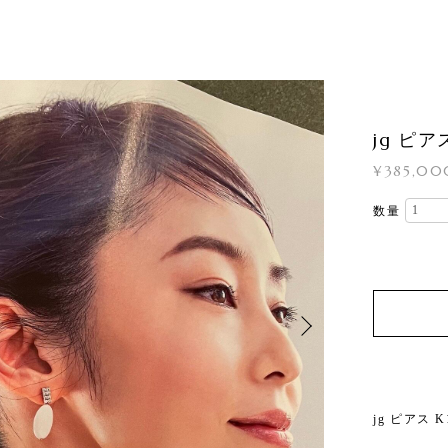
jg ピ
¥385,00
数量
jg ピアス 