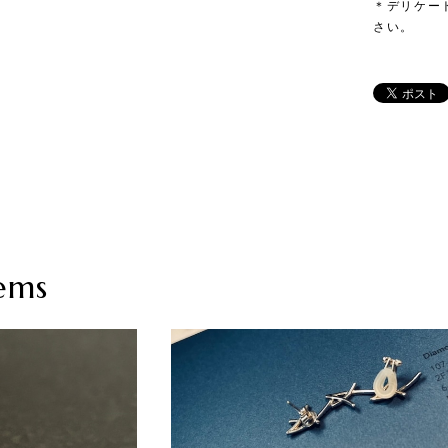
＊デリケー
さい。
ems