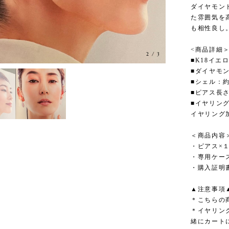
ダイヤモン
た雰囲気を
も相性良し
<商品詳細
2
/
3
■K18イ
■ダイヤモンド
■シェル：約
■ピアス長さ
■イヤリング
イヤリング
＜商品内容
・ピアス×１
・専用ケー
・購入証明
▲注意事項
＊こちらの
＊イヤリン
緒にカート