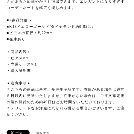
さがあるため華やかさも演出できます。エレガントになりすぎず
コーディネートを幅広く楽しめます。
■<商品詳細＞
■K18イエローゴールド/ダイヤモンド約0.056ct
■ピアスの直径：約22mm
■在庫あり
＜商品内容＞
・ピアス×１
・専用ケース×１
・購入証明書
▲注意事項▲
＊こちらの商品は基本、受注生産品です。在庫がある場合は通常
５日以内に発送いたしますが、在庫がない場合は、ご注文確定後
の製作開始のため約40日ほどお時間をいただいております。
＊デリケートなお洋服に爪が引っ掛かる場合がございます。ご注
意ください。
通報する