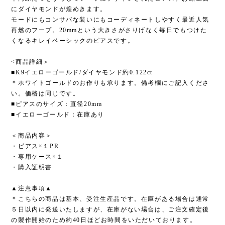
にダイヤモンドが煌めきます。
モードにもコンサバな装いにもコーディネートしやすく最近人気
再燃のフープ。20mmという大きさがさりげなく毎日でもつけた
くなるキレイベーシックのピアスです。
<商品詳細＞
■K9イエローゴールド/ダイヤモンド約0.122ct
＊ホワイトゴールドのお作りも承ります。備考欄にご記入くださ
い。価格は同じです。
■ピアスのサイズ：直径20mm
■イエローゴールド：在庫あり
＜商品内容＞
・ピアス×１PR
・専用ケース×１
・購入証明書
▲注意事項▲
＊こちらの商品は基本、受注生産品です。在庫がある場合は通常
５日以内に発送いたしますが、在庫がない場合は、ご注文確定後
の製作開始のため約40日ほどお時間をいただいております。