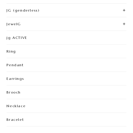
JG (genderless)
JewelG
jg ACTIVE
Ring
Pendant
Earrings
Brooch
Necklace
Bracelet