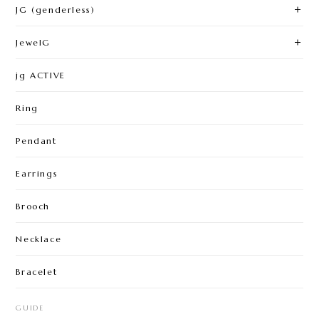
JG (genderless)
JewelG
jg ACTIVE
Ring
Pendant
Earrings
Brooch
Necklace
Bracelet
GUIDE