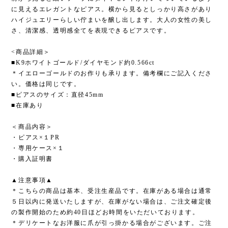
に見えるエレガントなピアス。横から見るとしっかり高さがあり
ハイジュエリーらしい佇まいを醸し出します。大人の女性の美し
さ、清潔感、透明感全てを表現できるピアスです。
<商品詳細＞
■K9ホワイトゴールド/ダイヤモンド約0.566ct
＊イエローゴールドのお作りも承ります。備考欄にご記入くださ
い。価格は同じです。
■ピアスのサイズ：直径45mm
■在庫あり
＜商品内容＞
・ピアス×１PR
・専用ケース×１
・購入証明書
▲注意事項▲
＊こちらの商品は基本、受注生産品です。在庫がある場合は通常
５日以内に発送いたしますが、在庫がない場合は、ご注文確定後
の製作開始のため約40日ほどお時間をいただいております。
＊デリケートなお洋服に爪が引っ掛かる場合がございます。ご注