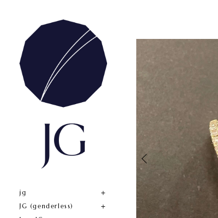
jg
JG (genderless)