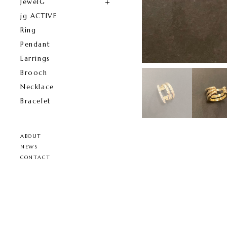
JewelG
jg ACTIVE
Ring
Pendant
Earrings
Brooch
Necklace
Bracelet
ABOUT
NEWS
CONTACT