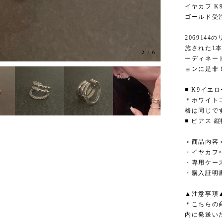
イヤカフ 
ゴールド受注生
206914
施された1
2
/
6
ーディネー
ョンに是非
■ K9イエロ
＊ホワイト
格は同じで
■ ピアス 縦
＜商品内容
・イヤカフ
・専用ケー
・購入証明
▲注意事項
＊こちらの
内に発送い