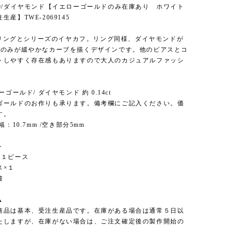
K9/ダイヤモンド【イエローゴールドのみ在庫あり ホワイト
産】TWE-2069145
4のリングとシリーズのイヤカフ。リング同様、ダイヤモンドが
本のみが緩やかなカーブを描くデザインです。他のピアスとコ
トしやすく存在感もありますので大人のカジュアルファッシ
！
ーゴールド/ ダイヤモンド 約 0.14ct
ゴールドのお作りも承ります。備考欄にご記入ください。価
す。
幅：10.7mm /空き部分5mm
＞
×１ピース
ス×１
書
▲
商品は基本、受注生産品です。在庫がある場合は通常５日以
たしますが、在庫がない場合は、ご注文確定後の製作開始の