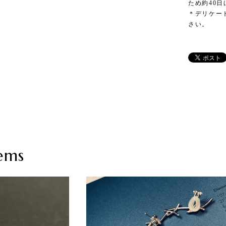
ため約40
＊デリケー
さい。
ems