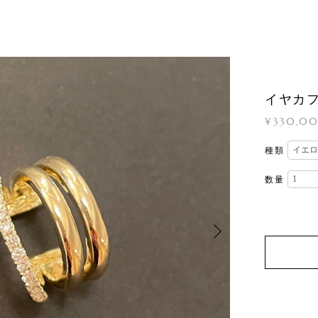
イヤカフ
¥330,0
種類
数量